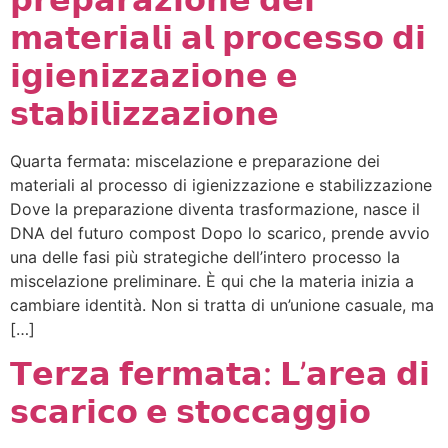
𝗺𝗮𝘁𝗲𝗿𝗶𝗮𝗹𝗶 𝗮𝗹 𝗽𝗿𝗼𝗰𝗲𝘀𝘀𝗼 𝗱𝗶
𝗶𝗴𝗶𝗲𝗻𝗶𝘇𝘇𝗮𝘇𝗶𝗼𝗻𝗲 𝗲
𝘀𝘁𝗮𝗯𝗶𝗹𝗶𝘇𝘇𝗮𝘇𝗶𝗼𝗻𝗲
Quarta fermata: miscelazione e preparazione dei
materiali al processo di igienizzazione e stabilizzazione
Dove la preparazione diventa trasformazione, nasce il
DNA del futuro compost Dopo lo scarico, prende avvio
una delle fasi più strategiche dell’intero processo la
miscelazione preliminare. È qui che la materia inizia a
cambiare identità. Non si tratta di un’unione casuale, ma
[…]
𝗧𝗲𝗿𝘇𝗮 𝗳𝗲𝗿𝗺𝗮𝘁𝗮: 𝗟’𝗮𝗿𝗲𝗮 𝗱𝗶
𝘀𝗰𝗮𝗿𝗶𝗰𝗼 𝗲 𝘀𝘁𝗼𝗰𝗰𝗮𝗴𝗴𝗶𝗼