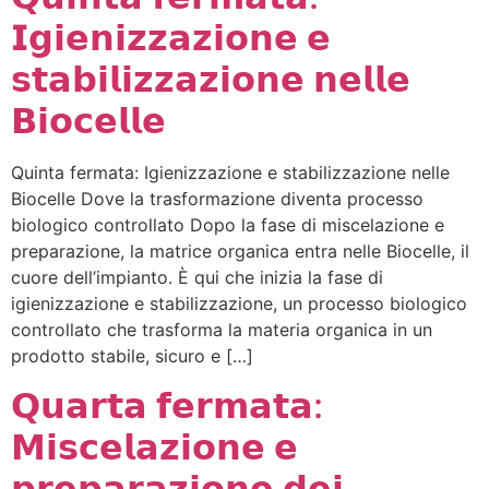
𝗜𝗴𝗶𝗲𝗻𝗶𝘇𝘇𝗮𝘇𝗶𝗼𝗻𝗲 𝗲
𝘀𝘁𝗮𝗯𝗶𝗹𝗶𝘇𝘇𝗮𝘇𝗶𝗼𝗻𝗲 𝗻𝗲𝗹𝗹𝗲
𝗕𝗶𝗼𝗰𝗲𝗹𝗹𝗲
Quinta fermata: Igienizzazione e stabilizzazione nelle
Biocelle Dove la trasformazione diventa processo
biologico controllato Dopo la fase di miscelazione e
preparazione, la matrice organica entra nelle Biocelle, il
cuore dell’impianto. È qui che inizia la fase di
igienizzazione e stabilizzazione, un processo biologico
controllato che trasforma la materia organica in un
prodotto stabile, sicuro e […]
𝗤𝘂𝗮𝗿𝘁𝗮 𝗳𝗲𝗿𝗺𝗮𝘁𝗮:
𝗠𝗶𝘀𝗰𝗲𝗹𝗮𝘇𝗶𝗼𝗻𝗲 𝗲
𝗽𝗿𝗲𝗽𝗮𝗿𝗮𝘇𝗶𝗼𝗻𝗲 𝗱𝗲𝗶