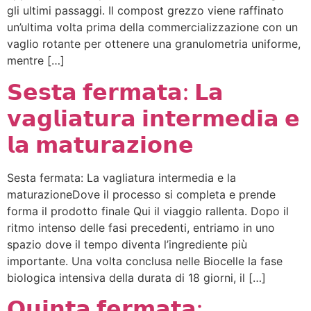
gli ultimi passaggi. Il compost grezzo viene raffinato
un’ultima volta prima della commercializzazione con un
vaglio rotante per ottenere una granulometria uniforme,
mentre […]
𝗦𝗲𝘀𝘁𝗮 𝗳𝗲𝗿𝗺𝗮𝘁𝗮: 𝗟𝗮
𝘃𝗮𝗴𝗹𝗶𝗮𝘁𝘂𝗿𝗮 𝗶𝗻𝘁𝗲𝗿𝗺𝗲𝗱𝗶𝗮 𝗲
𝗹𝗮 𝗺𝗮𝘁𝘂𝗿𝗮𝘇𝗶𝗼𝗻𝗲
Sesta fermata: La vagliatura intermedia e la
maturazioneDove il processo si completa e prende
forma il prodotto finale Qui il viaggio rallenta. Dopo il
ritmo intenso delle fasi precedenti, entriamo in uno
spazio dove il tempo diventa l’ingrediente più
importante. Una volta conclusa nelle Biocelle la fase
biologica intensiva della durata di 18 giorni, il […]
𝗤𝘂𝗶𝗻𝘁𝗮 𝗳𝗲𝗿𝗺𝗮𝘁𝗮: