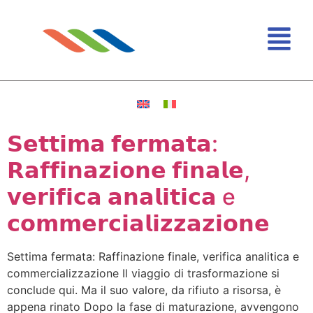
𝗦𝗲𝘁𝘁𝗶𝗺𝗮 𝗳𝗲𝗿𝗺𝗮𝘁𝗮:
𝗥𝗮𝗳𝗳𝗶𝗻𝗮𝘇𝗶𝗼𝗻𝗲 𝗳𝗶𝗻𝗮𝗹𝗲,
𝘃𝗲𝗿𝗶𝗳𝗶𝗰𝗮 𝗮𝗻𝗮𝗹𝗶𝘁𝗶𝗰𝗮 e
𝗰𝗼𝗺𝗺𝗲𝗿𝗰𝗶𝗮𝗹𝗶𝘇𝘇𝗮𝘇𝗶𝗼𝗻𝗲
Settima fermata: Raffinazione finale, verifica analitica e
commercializzazione Il viaggio di trasformazione si
conclude qui. Ma il suo valore, da rifiuto a risorsa, è
appena rinato Dopo la fase di maturazione, avvengono