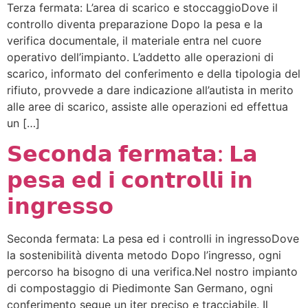
Terza fermata: L’area di scarico e stoccaggioDove il
controllo diventa preparazione Dopo la pesa e la
verifica documentale, il materiale entra nel cuore
operativo dell’impianto. L’addetto alle operazioni di
scarico, informato del conferimento e della tipologia del
rifiuto, provvede a dare indicazione all’autista in merito
alle aree di scarico, assiste alle operazioni ed effettua
un […]
𝗦𝗲𝗰𝗼𝗻𝗱𝗮 𝗳𝗲𝗿𝗺𝗮𝘁𝗮: 𝗟𝗮
𝗽𝗲𝘀𝗮 𝗲𝗱 𝗶 𝗰𝗼𝗻𝘁𝗿𝗼𝗹𝗹𝗶 𝗶𝗻
𝗶𝗻𝗴𝗿𝗲𝘀𝘀𝗼
Seconda fermata: La pesa ed i controlli in ingressoDove
la sostenibilità diventa metodo Dopo l’ingresso, ogni
percorso ha bisogno di una verifica.Nel nostro impianto
di compostaggio di Piedimonte San Germano, ogni
conferimento segue un iter preciso e tracciabile. Il